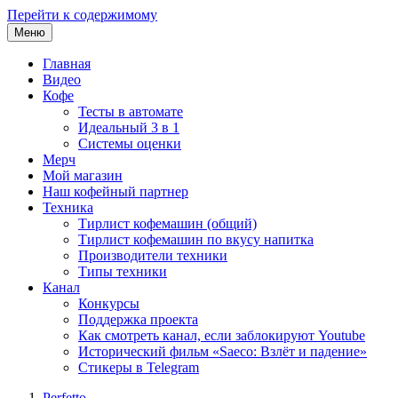
Перейти к содержимому
Меню
Главная
Видео
Кофе
Тесты в автомате
Идеальный 3 в 1
Системы оценки
Мерч
Мой магазин
Наш кофейный партнер
Техника
Тирлист кофемашин (общий)
Тирлист кофемашин по вкусу напитка
Производители техники
Типы техники
Канал
Конкурсы
Поддержка проекта
Как смотреть канал, если заблокируют Youtube
Исторический фильм «Saeco: Взлёт и падение»
Стикеры в Telegram
Perfetto