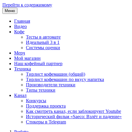
Перейти к содержимому
Меню
Главная
Видео
Кофе
Тесты в автомате
Идеальный 3 в 1
Системы оценки
Мерч
Мой магазин
Наш кофейный партнер
Техника
Тирлист кофемашин (общий)
Тирлист кофемашин по вкусу напитка
Производители техники
Типы техники
Канал
Конкурсы
Поддержка проекта
Как смотреть канал, если заблокируют Youtube
Исторический фильм «Saeco: Взлёт и падение»
Стикеры в Telegram
Perfetto