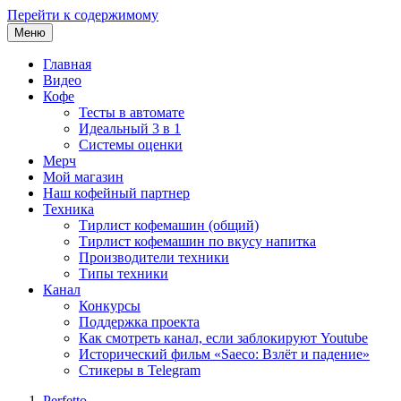
Перейти к содержимому
Меню
Главная
Видео
Кофе
Тесты в автомате
Идеальный 3 в 1
Системы оценки
Мерч
Мой магазин
Наш кофейный партнер
Техника
Тирлист кофемашин (общий)
Тирлист кофемашин по вкусу напитка
Производители техники
Типы техники
Канал
Конкурсы
Поддержка проекта
Как смотреть канал, если заблокируют Youtube
Исторический фильм «Saeco: Взлёт и падение»
Стикеры в Telegram
Perfetto