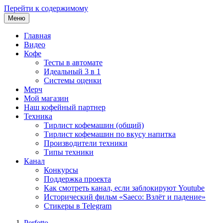
Перейти к содержимому
Меню
Главная
Видео
Кофе
Тесты в автомате
Идеальный 3 в 1
Системы оценки
Мерч
Мой магазин
Наш кофейный партнер
Техника
Тирлист кофемашин (общий)
Тирлист кофемашин по вкусу напитка
Производители техники
Типы техники
Канал
Конкурсы
Поддержка проекта
Как смотреть канал, если заблокируют Youtube
Исторический фильм «Saeco: Взлёт и падение»
Стикеры в Telegram
Perfetto