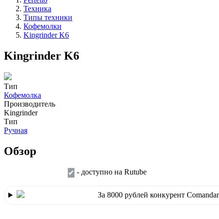
Техника
Типы техники
Кофемолки
Kingrinder K6
Kingrinder K6
Тип
Кофемолка
Производитель
Kingrinder
Тип
Ручная
Обзор
- доступно на Rutube
✔
За 8000 рублей конкурент Comanda