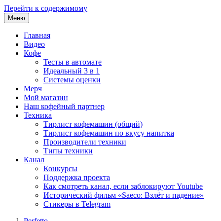
Перейти к содержимому
Меню
Главная
Видео
Кофе
Тесты в автомате
Идеальный 3 в 1
Системы оценки
Мерч
Мой магазин
Наш кофейный партнер
Техника
Тирлист кофемашин (общий)
Тирлист кофемашин по вкусу напитка
Производители техники
Типы техники
Канал
Конкурсы
Поддержка проекта
Как смотреть канал, если заблокируют Youtube
Исторический фильм «Saeco: Взлёт и падение»
Стикеры в Telegram
Perfetto