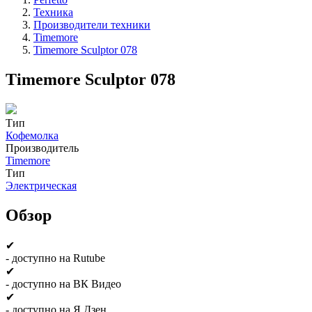
Техника
Производители техники
Timemore
Timemore Sculptor 078
Timemore Sculptor 078
Тип
Кофемолка
Производитель
Timemore
Тип
Электрическая
Обзор
✔
- доступно на Rutube
✔
- доступно на ВК Видео
✔
- доступно на Я.Дзен