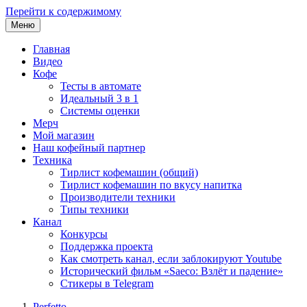
Перейти к содержимому
Меню
Главная
Видео
Кофе
Тесты в автомате
Идеальный 3 в 1
Системы оценки
Мерч
Мой магазин
Наш кофейный партнер
Техника
Тирлист кофемашин (общий)
Тирлист кофемашин по вкусу напитка
Производители техники
Типы техники
Канал
Конкурсы
Поддержка проекта
Как смотреть канал, если заблокируют Youtube
Исторический фильм «Saeco: Взлёт и падение»
Стикеры в Telegram
Perfetto